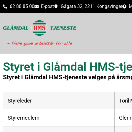
62 88 85 00
E-post
Gågata 32, 2211 Kongsvinger
M
Styret i Glåmdal HMS-tj
Styret i Glåmdal HMS-tjeneste velges på årsm
Styreleder
Toril
Styremedlem
Glenn