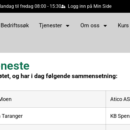
andag til fredag 08:00 - 15:30
Logg inn på Min Side
Bedriftssøk
Tjenester
Om oss
Kurs
eneste
øtet, og har i dag følgende sammensetning:
 Moen
Atico AS
 Taranger
KB Spen