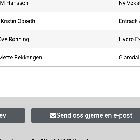
 M Hanssen
Ny Veks
Kristin Opseth
Entrack
 Ove Rønning
Hydro E
-Mette Bekkengen
Glåmdal
ev
Send oss gjerne en e-post